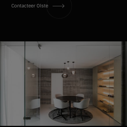
Contacteer Olste
II. Duurzame technieken
Gebouwen zijn door de jaren geëvolueerd.
Vroeger waren er overal luchtlekken waardoor er
te veel warmte naar buiten ontsnapte. Nu
bouwen we luchtdicht en isoleren we goed om
alle opgewekte energie vast te houden in het
appartement. Hierdoor is het belangrijk dat we
goed ventileren. Het ventilatiesysteem D zorgt
dan ook voor een goede luchtkwaliteit in het
appartement met minimaal warmteverlies
dankzij een systeem van warmterecuperatie.
Doordat we de opgewekte energie beter