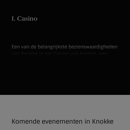
I. Casino
Een van de belangrijkste bezienswaardigheden
van Knokke is het Casino van Knokke, een
indrukwekkend gebouw dat in 1930 werd
gebouwd en sindsdien een iconisch kenmerk
van de stad is geworden. Het casino is niet
alleen een plek om te gokken, maar biedt ook
een scala aan entertainmentopties zoals
concerten, evenementen en tentoonstellingen.
Komende evenementen in Knokke
II. Historische gebouwen