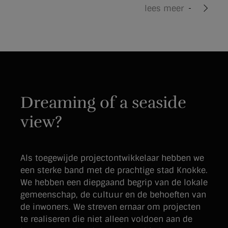
lees meer
Voor degenen die op zoek zijn naar
buitenactiviteiten, biedt Knokke tal van
mogelijkheden om te genieten van de
natuurlijke schoonheid van de omgeving, zoals
het Zwin Natuur Park en het Duinenreservaat.
Daarnaast zijn er vele kilometers fiets- en
Dreaming of a seaside
wandelpaden die u langs de kust, door bossen
en over duinen voeren.
view?
Als toegewijde projectontwikkelaar hebben we
een sterke band met de prachtige stad Knokke.
We hebben een diepgaand begrip van de lokale
gemeenschap, de cultuur en de behoeften van
de inwoners. We streven ernaar om projecten
te realiseren die niet alleen voldoen aan de